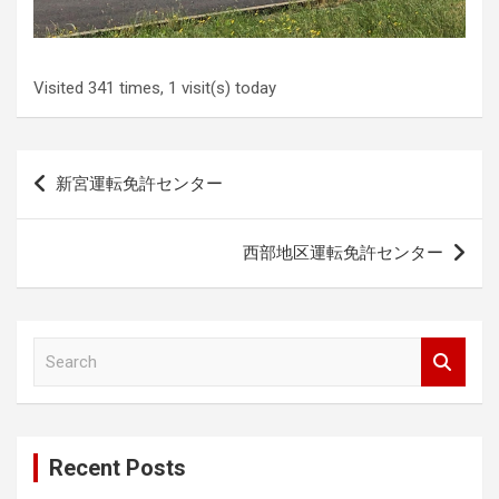
Visited 341 times, 1 visit(s) today
Post
新宮運転免許センター
navigation
西部地区運転免許センター
S
e
a
r
c
Recent Posts
h