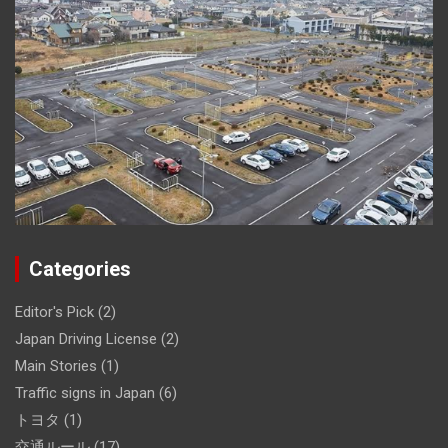
Categories
Editor's Pick
(2)
Japan Driving License
(2)
Main Stories
(1)
Traffic signs in Japan
(6)
トヨタ
(1)
交通ルール
(17)