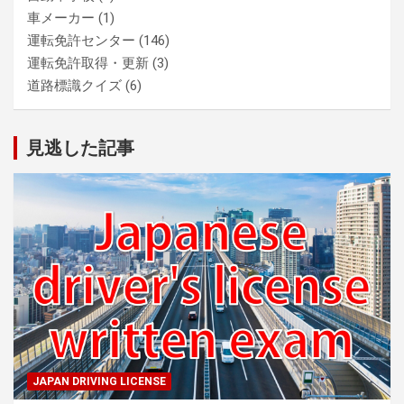
車メーカー
(1)
運転免許センター
(146)
運転免許取得・更新
(3)
道路標識クイズ
(6)
見逃した記事
JAPAN DRIVING LICENSE