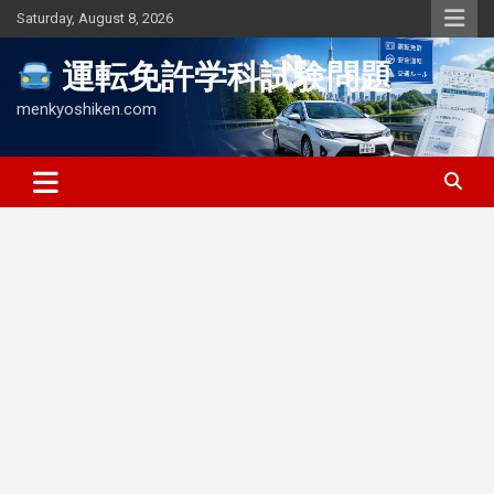
Skip
Saturday, August 8, 2026
to
content
運転免許学科試験問題
menkyoshiken.com