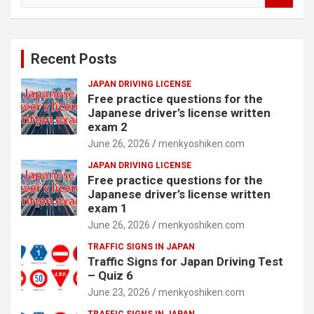
a
r
c
Recent Posts
h
JAPAN DRIVING LICENSE
Free practice questions for the
Japanese driver’s license written
exam 2
June 26, 2026
menkyoshiken.com
JAPAN DRIVING LICENSE
Free practice questions for the
Japanese driver’s license written
exam 1
June 26, 2026
menkyoshiken.com
TRAFFIC SIGNS IN JAPAN
Traffic Signs for Japan Driving Test
– Quiz 6
June 23, 2026
menkyoshiken.com
TRAFFIC SIGNS IN JAPAN