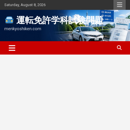
Skip
Saturday, August 8, 2026
to
content
運転免許学科試験問題
menkyoshiken.com