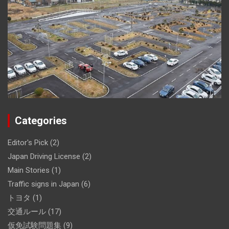
Categories
Editor's Pick
(2)
Japan Driving License
(2)
Main Stories
(1)
Traffic signs in Japan
(6)
トヨタ
(1)
交通ルール
(17)
仮免試験問題集
(9)