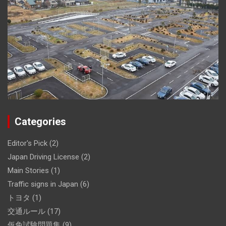
Categories
Editor's Pick
(2)
Japan Driving License
(2)
Main Stories
(1)
Traffic signs in Japan
(6)
トヨタ
(1)
交通ルール
(17)
仮免試験問題集
(9)