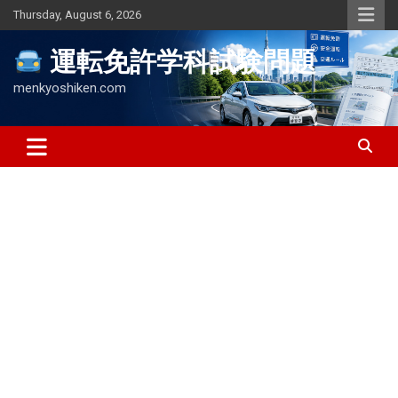
Skip
Thursday, August 6, 2026
to
content
運転免許学科試験問題
menkyoshiken.com