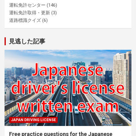
運転免許センター
(146)
運転免許取得・更新
(3)
道路標識クイズ
(6)
見逃した記事
JAPAN DRIVING LICENSE
Free practice questions for the Japanese