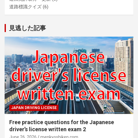
道路標識クイズ
(6)
見逃した記事
JAPAN DRIVING LICENSE
Free practice questions for the Japanese
driver’s license written exam 2
June 26, 2026
menkyoshiken.com