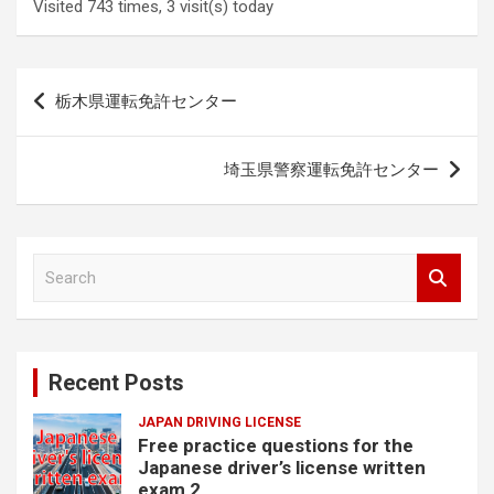
Visited 743 times, 3 visit(s) today
Post
栃木県運転免許センター
navigation
埼玉県警察運転免許センター
S
e
a
r
c
Recent Posts
h
JAPAN DRIVING LICENSE
Free practice questions for the
Japanese driver’s license written
exam 2