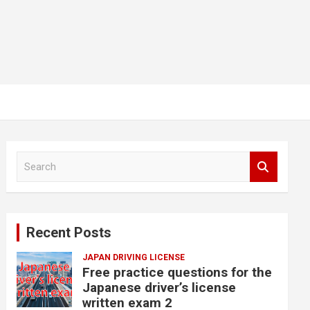
S
e
a
r
c
Recent Posts
h
JAPAN DRIVING LICENSE
Free practice questions for the
Japanese driver’s license
written exam 2