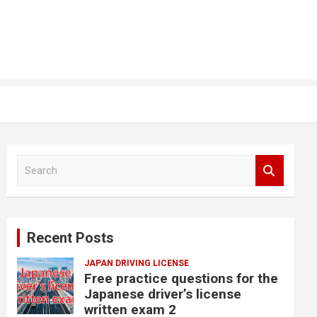
S
e
a
r
c
Recent Posts
h
JAPAN DRIVING LICENSE
Free practice questions for the
Japanese driver’s license
written exam 2