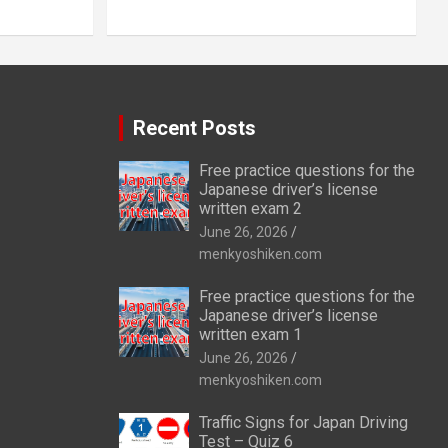
Recent Posts
Free practice questions for the
Japanese driver’s license
written exam 2
June 26, 2026
menkyoshiken.com
Free practice questions for the
Japanese driver’s license
written exam 1
June 26, 2026
menkyoshiken.com
Traffic Signs for Japan Driving
Test – Quiz 6