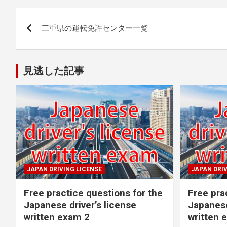
Post
三重県の運転免許センター一覧
navigation
見逃した記事
JAPAN DRIVING LICENSE
JAPAN DRIV
Free practice questions for the
Free pra
Japanese driver’s license
Japanese
written exam 2
written 