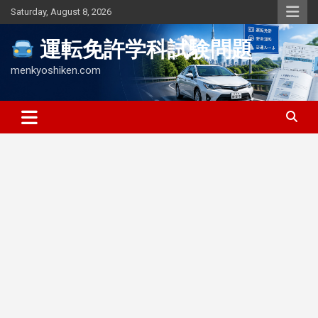
Skip
Saturday, August 8, 2026
to
content
運転免許学科試験問題
menkyoshiken.com