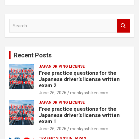
S
e
a
r
c
Recent Posts
h
JAPAN DRIVING LICENSE
Free practice questions for the
Japanese driver’s license written
exam 2
June 26, 2026
menkyoshiken.com
JAPAN DRIVING LICENSE
Free practice questions for the
Japanese driver’s license written
exam 1
June 26, 2026
menkyoshiken.com
TRAFFIC SIGNS IN JAPAN