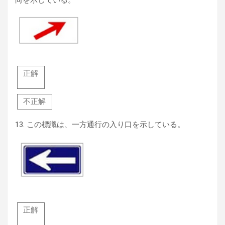
正解
不正解
13.
この標識は、一方通行の入り口を示している。
正解