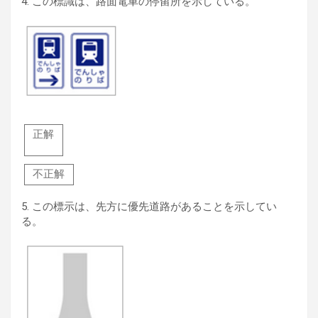
4.
この標識は、路面電車の停留所を示している。
正解
不正解
5.
この標示は、先方に優先道路があることを示してい
る。