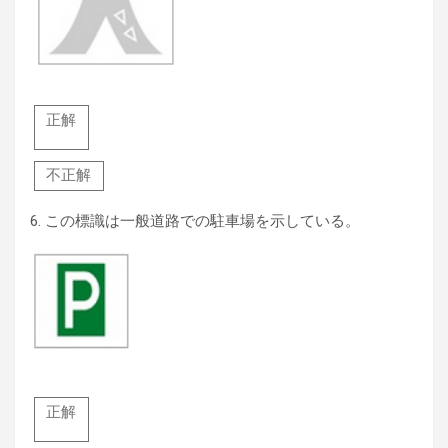
正解
不正解
6.
この標識は一般道路での駐車場を示している。
正解