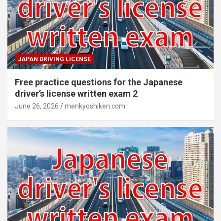
JAPAN DRIVING LICENSE
Free practice questions for the Japanese
driver’s license written exam 2
June 26, 2026
menkyoshiken.com