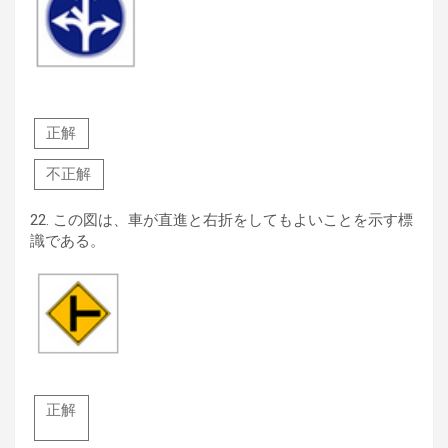
正解
不正解
22.
この図は、車が直進と右折をしてもよいことを示す標
識である。
正解