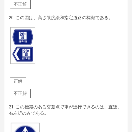
不正解
20.
この図は、高さ限度緩和指定道路の標識である。
正解
不正解
21.
この標識のある交差点で車が進行できるのは、直進、
右左折のみである。