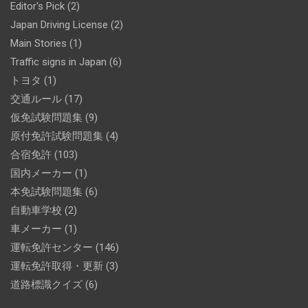
Editor's Pick
(2)
Japan Driving License
(2)
Main Stories
(1)
Traffic signs in Japan
(6)
トヨタ
(1)
交通ルール
(17)
仮免試験問題集
(9)
原付免許試験問題集
(4)
合宿免許
(103)
国内メーカー
(1)
本免試験問題集
(6)
自動車学校
(2)
車メーカー
(1)
運転免許センター
(146)
運転免許取得・更新
(3)
道路標識クイズ
(6)