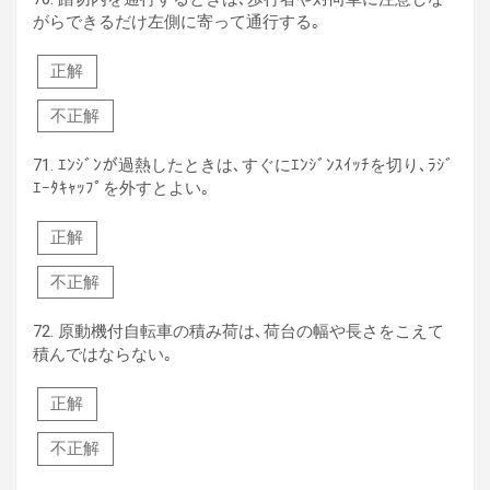
がらできるだけ左側に寄って通行する｡
正解
不正解
71.
ｴﾝｼﾞﾝが過熱したときは､すぐにｴﾝｼﾞﾝｽｲｯﾁを切り､ﾗｼﾞ
ｴｰﾀｷｬｯﾌﾟを外すとよい｡
正解
不正解
72.
原動機付自転車の積み荷は､荷台の幅や長さをこえて
積んではならない｡
正解
不正解