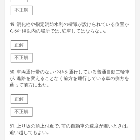
不正解
49.
消化栓や指定消防水利の標識が設けられている位置か
ら5ﾒｰﾄﾙ以内の場所では､駐車してはならない｡
正解
不正解
50.
車両通行帯のないﾄﾝﾈﾙを通行している普通自動二輪車
が､進路を変えることなく前方を通行している車の側方を
通って前方に出た｡
正解
不正解
51.
上り坂の頂上付近で､前の自動車の速度が遅いときは､
追い越してもよい｡