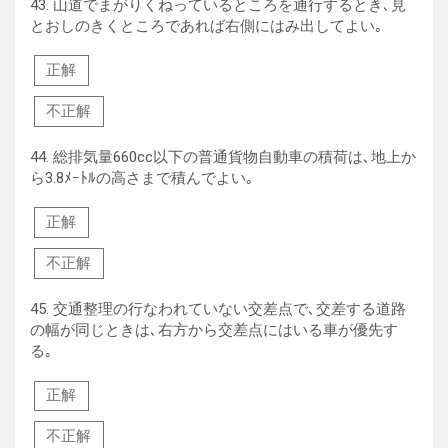
43.
山道でまがりくねっているところを通行するとき､見
とおしのきくところであれば右側にはみ出してよい｡
正解
不正解
44.
総排気量660cc以下の普通貨物自動車の積荷は､地上か
ら3.8ﾒｰﾄﾙの高さまで積んでよい｡
正解
不正解
45.
交通整理の行なわれていない交差点で､交差する道路
の幅が同じときは､右方から交差点にはいる車が優先す
る｡
正解
不正解