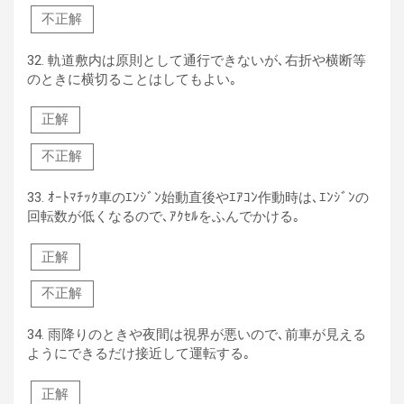
不正解
32.
軌道敷内は原則として通行できないが､右折や横断等
のときに横切ることはしてもよい｡
正解
不正解
33.
ｵｰﾄﾏﾁｯｸ車のｴﾝｼﾞﾝ始動直後やｴｱｺﾝ作動時は､ｴﾝｼﾞﾝの
回転数が低くなるので､ｱｸｾﾙをふんでかける｡
正解
不正解
34.
雨降りのときや夜間は視界が悪いので､前車が見える
ようにできるだけ接近して運転する｡
正解