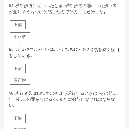
54.
横断歩道に近づいたとき､横断歩道の端にいた歩行者
が渡りそうもないと感じたのでそのまま通行した｡
正解
不正解
55.
ﾗｼﾞｴｰﾀやﾌｧﾝﾍﾞﾙﾄは､いずれもｴﾝｼﾞﾝの過熱を防ぐ役目
をしている｡
正解
不正解
56.
歩行者又は自転車のそばを通行するときは､その間に1
ﾒｰﾄﾙ以上の間をあけるか､または徐行しなければならな
い｡
正解