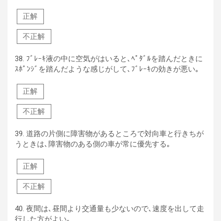
正解
不正解
38.
ﾌﾞﾚｰｷ液の中に空気がはいると､ﾍﾟﾀﾞﾙを踏んだときに
ｽﾎﾟﾝｼﾞを踏んだような感じがして､ﾌﾞﾚｰｷの効きが悪い｡
正解
不正解
39.
道路の片側に障害物があるところで対向車と行きちが
うときは､障害物のある側の車が常に優先する｡
正解
不正解
40.
夜間は､昼間より交通量も少ないので､速度を出して走
行した方がよい｡