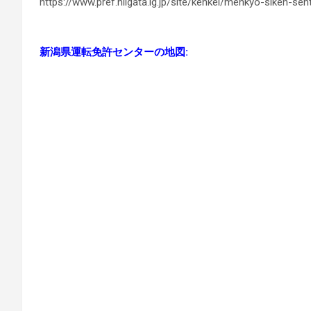
https://www.pref.niigata.lg.jp/site/kenkei/menkyo-siken-se
新潟県運転免許センターの地図: