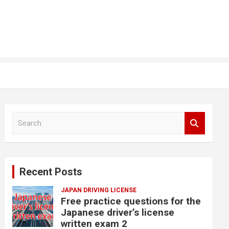
S
e
a
r
c
Recent Posts
h
JAPAN DRIVING LICENSE
Free practice questions for the
Japanese driver’s license
written exam 2