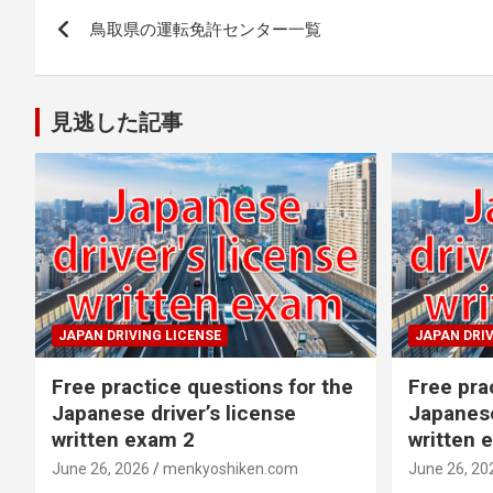
Post
鳥取県の運転免許センター一覧
navigation
見逃した記事
JAPAN DRIVING LICENSE
JAPAN DRIV
Free practice questions for the
Free pra
Japanese driver’s license
Japanese
written exam 2
written 
June 26, 2026
menkyoshiken.com
June 26, 20