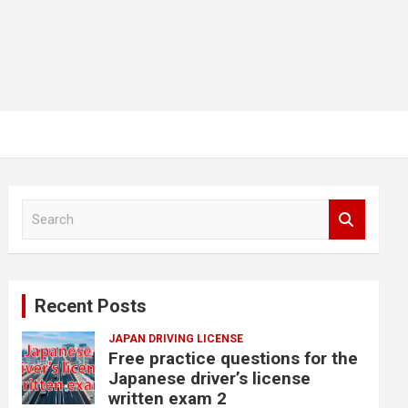
S
e
a
r
c
Recent Posts
h
JAPAN DRIVING LICENSE
Free practice questions for the
Japanese driver’s license
written exam 2