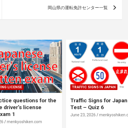
岡山県の運転免許センター一覧
ING LICENSE
TRAFFIC SIGNS IN JAPAN
ctice questions for the
Traffic Signs for Japan
 driver’s license
Test – Quiz 6
exam 1
June 23, 2026
menkyoshiken.
26
menkyoshiken.com