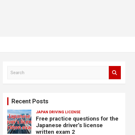
S
e
a
r
c
Recent Posts
h
JAPAN DRIVING LICENSE
Free practice questions for the
Japanese driver’s license
written exam 2