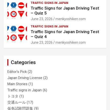
TRAFFIC SIGNS IN JAPAN
Traffic Signs for Japan Driving Test
– Quiz 5
June 23, 2026
menkyoshiken.com
TRAFFIC SIGNS IN JAPAN
Traffic Signs for Japan Driving Test
– Quiz 4
June 23, 2026
menkyoshiken.com
Categories
Editor's Pick
(2)
Japan Driving License
(2)
Main Stories
(1)
Traffic signs in Japan
(6)
トヨタ
(1)
交通ルール
(17)
仮免試験問題集
(9)