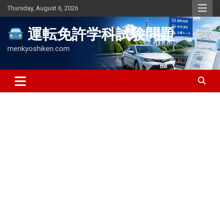
Skip
Thursday, August 6, 2026
to
content
運転免許学科試験問題
menkyoshiken.com