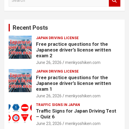
e
a
r
c
Recent Posts
h
JAPAN DRIVING LICENSE
Free practice questions for the
Japanese driver’s license written
exam 2
June 26, 2026
menkyoshiken.com
JAPAN DRIVING LICENSE
Free practice questions for the
Japanese driver’s license written
exam 1
June 26, 2026
menkyoshiken.com
TRAFFIC SIGNS IN JAPAN
Traffic Signs for Japan Driving Test
– Quiz 6
June 23, 2026
menkyoshiken.com