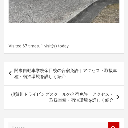
Visited 67 times, 1 visit(s) today
Post
関東自動車学校余目校の合宿免許｜アクセス・取扱車
navigation
種・宿泊環境を詳しく紹介
須賀川ドライビングスクールの合宿免許｜アクセス・
取扱車種・宿泊環境を詳しく紹介
S