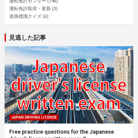
運転免許センター
(146)
運転免許取得・更新
(3)
道路標識クイズ
(6)
見逃した記事
JAPAN DRIVING LICENSE
Free practice questions for the Japanese