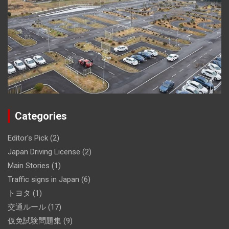
Categories
Editor's Pick
(2)
Japan Driving License
(2)
Main Stories
(1)
Traffic signs in Japan
(6)
トヨタ
(1)
交通ルール
(17)
仮免試験問題集
(9)