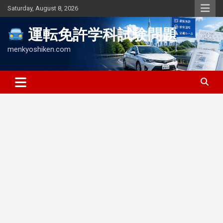
Skip
Saturday, August 8, 2026
to
content
運転免許学科試験問題
menkyoshiken.com