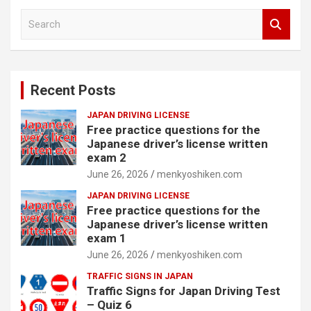
S
e
a
r
c
Recent Posts
h
JAPAN DRIVING LICENSE
Free practice questions for the
Japanese driver’s license written
exam 2
June 26, 2026
menkyoshiken.com
JAPAN DRIVING LICENSE
Free practice questions for the
Japanese driver’s license written
exam 1
June 26, 2026
menkyoshiken.com
TRAFFIC SIGNS IN JAPAN
Traffic Signs for Japan Driving Test
– Quiz 6