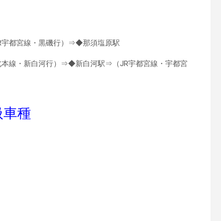
R宇都宮線・黒磯行）⇒◆那須塩原駅
北本線・新白河行）⇒◆新白河駅⇒（JR宇都宮線・宇都宮
扱車種