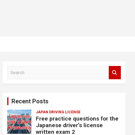
S
e
a
r
c
Recent Posts
h
JAPAN DRIVING LICENSE
Free practice questions for the
Japanese driver’s license
written exam 2